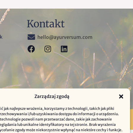
Kontakt
ek
hello@ayurversum.com
Zarządzaj zgodą
ć jak najlepsze wrażenia, korzystamy z technologii, takich jak pliki
przechowywania i/lub uzyskiwania dostępu do informacji o urządzeniu.
Made with love webear.space
 technologie pozwoli nam przetwarzać dane, takie jak zachowanie
eglądania lub unikalne identyfikatory na tej stronie. Brak wyrażenia
ycofanie zgody może niekorzystnie wpłynąć na niektóre cechy i funkcje.