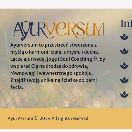
In
Ayurversum to przestrzeń stworzona z
myślą o harmonii ciała, umysłu i ducha.
Łączę ajurwedę, jogę i Soul Coaching®, by
wspierać Cię na drodze do zdrowia,
równowagi i wewnętrznego spokoju.
Znajdź swoją unikalną ścieżkę do pełni
życia.
AyurVersum © 2024 All rights reserved