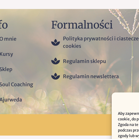
fo
Formalności
Polityka prywatności i ciastecz
O mnie
cookies
Kursy
Regulamin sklepu
Sklep
Regulamin newslettera
Soul Coaching
Ajurweda
Aby zapewni
cookie, do 
Zgoda na te
podczas prz
zgody lub w