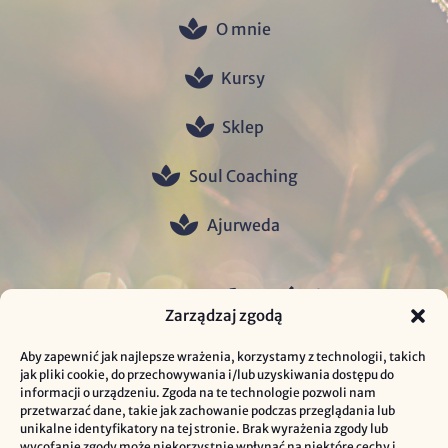
O mnie
Kursy
Sklep
Soul Coaching
Ajurweda
Formalności
Zarządzaj zgodą
Polityka prywatności i ciasteczek cookies
Aby zapewnić jak najlepsze wrażenia, korzystamy z technologii, takich
jak pliki cookie, do przechowywania i/lub uzyskiwania dostępu do
informacji o urządzeniu. Zgoda na te technologie pozwoli nam
Regulamin sklepu
przetwarzać dane, takie jak zachowanie podczas przeglądania lub
unikalne identyfikatory na tej stronie. Brak wyrażenia zgody lub
Regulamin newslettera
wycofanie zgody może niekorzystnie wpłynąć na niektóre cechy i