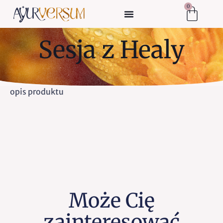
0
Sesja z Healy
opis produktu
Może Cię
zainteresować