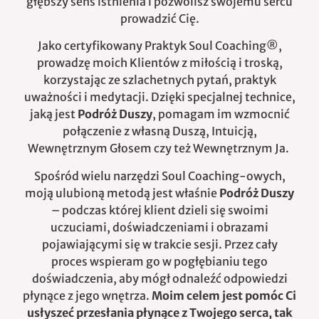
głębszy sens istnienia i pozwolisz swojemu sercu
prowadzić Cię.
Jako certyfikowany Praktyk Soul Coaching®,
prowadzę moich Klientów z miłością i troską,
korzystając ze szlachetnych pytań, praktyk
uważności i medytacji. Dzięki specjalnej technice,
jaką jest
Podróż Duszy
, pomagam im wzmocnić
połączenie z własną Duszą, Intuicją,
Wewnętrznym Głosem czy też Wewnętrznym Ja.
Spośród wielu narzędzi Soul Coaching-owych,
moją ulubioną metodą jest właśnie
Podróż Duszy
– podczas której klient dzieli się swoimi
uczuciami, doświadczeniami i obrazami
pojawiającymi się w trakcie sesji. Przez cały
proces wspieram go w pogłębianiu tego
doświadczenia, aby mógł odnaleźć odpowiedzi
płynące z jego wnętrza.
Moim celem jest pomóc Ci
usłyszeć przesłania płynące z Twojego serca, tak