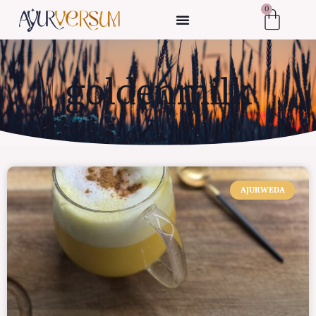
0
goldenmilk
AJURWEDA